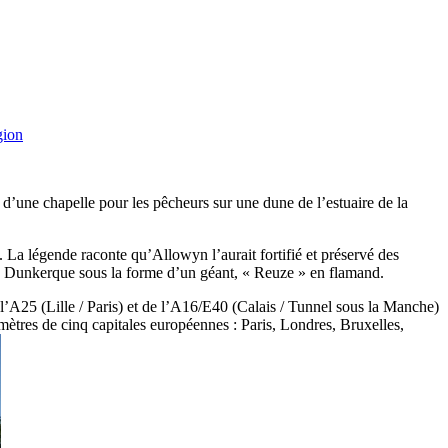
gion
d’une chapelle pour les pêcheurs sur une dune de l’estuaire de la
s. La légende raconte qu’Allowyn l’aurait fortifié et préservé des
e Dunkerque sous la forme d’un géant, « Reuze » en flamand.
e l’A25 (Lille / Paris) et de l’A16/E40 (Calais / Tunnel sous la Manche)
omètres de cinq capitales européennes : Paris, Londres, Bruxelles,