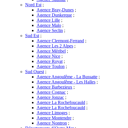
Nord Est
;
Agence Bray-Dunes
;
Agence Dunkerque
;
Agence Lille
;
Agence Malo
;
Agence Seclin
;
Sud Est
;
Agence Clermont-Ferrand
;
Agence Les 2 Alpes
;
Agence Méribel
;
Agence Nice
;
Agence Royat
;
Agence Toulon
;
Sud Ouest
;
Agence Angoulême - La Bussatte
;
Agence Angoulême - Les Halles
;
Agence Barbezieux
;
Agence Cognac
;
Agence Jonzac
;
Agence La Rochefoucauld
;
Agence La Rochefoucauld
;
Agence Limoges
;
Agence Montendre
;
Agence Nontron
;