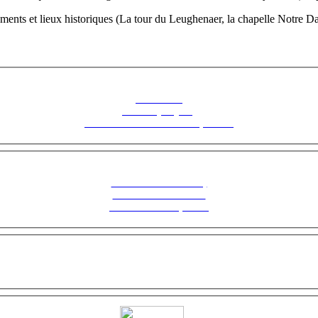
nts et lieux historiques (La tour du Leughenaer, la chapelle Notre Da
Découvrez
Fontenoy Séjour,
Le Saisonnier en toute tranquillité !
Suivez notre actualité,
inscrivez-vous à notre
Newsletter ! Cliquez ici