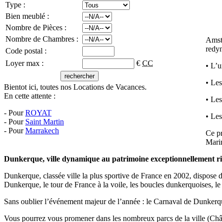
Type :
Bien meublé :
Nombre de Pièces :
Nombre de Chambres :
Amst
redyn
Code postal :
Loyer max :
€
CC
• L’u
• Les
Bientot ici, toutes nos Locations de Vacances.
En cette attente :
• Les
- Pour
ROYAT
• Les
- Pour
Saint Martin
- Pour
Marrakech
Ce pr
Mari
Dunkerque, ville dynamique au patrimoine exceptionnellement r
Dunkerque, classée ville la plus sportive de France en 2002, dispose
Dunkerque, le tour de France à la voile, les boucles dunkerquoises,
Sans oublier l’événement majeur de l’année : le Carnaval de Dunkerque 
Vous pourrez vous promener dans les nombreux parcs de la ville (Châte