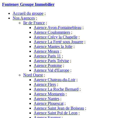
Fontenoy Groupe Immobilier
Accueil du groupe
;
Nos Agences
;
Ile de France
;
Agence Avon-Fontainebleau
;
Agence Coulommiers
;
Agence Crécy la Chapelle
;
Agence La Ferté sous Jouarre
;
Agence Mantes la Jolie
;
Agence Meaux
;
Agence Paris 11
;
Agence Paris Trévise
;
Agence Pontoise
;
Agence Val d'Europe
;
Nord Ouest
;
Agence Chateau-du-Loir
;
Agence Flers
;
Agence La Roche Bernard
;
Agence Montargis
;
Agence Nantes
;
Agence Plouescat
;
Agence Saint Jean de Boiseau
;
Agence Saint Pol de Leon
;
Agence Saumur
;