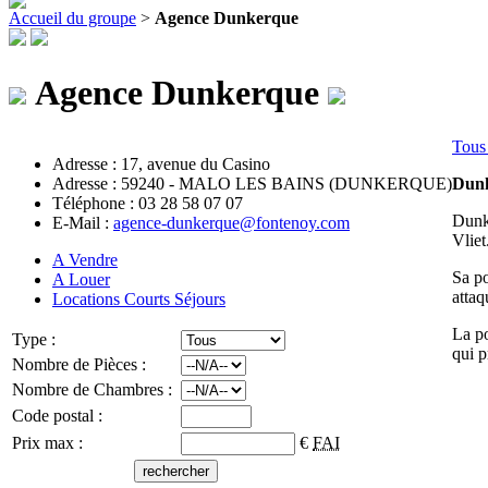
Accueil du groupe
>
Agence Dunkerque
Agence Dunkerque
Tous 
Adresse : 17, avenue du Casino
Adresse : 59240 - MALO LES BAINS (DUNKERQUE)
Dunk
Téléphone : 03 28 58 07 07
Dunke
E-Mail :
agence-dunkerque@fontenoy.com
Vliet
A Vendre
Sa po
A Louer
attaq
Locations Courts Séjours
La po
Type :
qui p
Nombre de Pièces :
Nombre de Chambres :
Code postal :
Prix max :
€
FAI