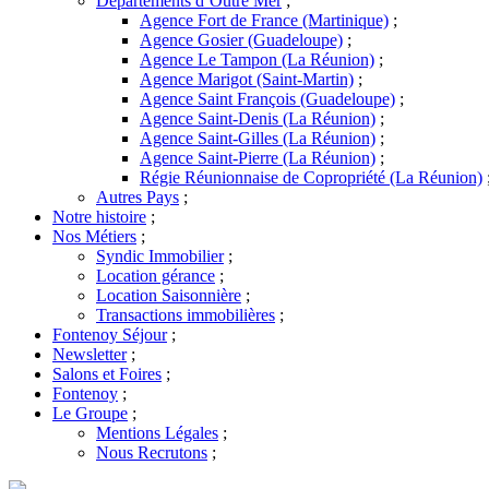
Départements d’Outre Mer
;
Agence Fort de France (Martinique)
;
Agence Gosier (Guadeloupe)
;
Agence Le Tampon (La Réunion)
;
Agence Marigot (Saint-Martin)
;
Agence Saint François (Guadeloupe)
;
Agence Saint-Denis (La Réunion)
;
Agence Saint-Gilles (La Réunion)
;
Agence Saint-Pierre (La Réunion)
;
Régie Réunionnaise de Copropriété (La Réunion)
Autres Pays
;
Notre histoire
;
Nos Métiers
;
Syndic Immobilier
;
Location gérance
;
Location Saisonnière
;
Transactions immobilières
;
Fontenoy Séjour
;
Newsletter
;
Salons et Foires
;
Fontenoy
;
Le Groupe
;
Mentions Légales
;
Nous Recrutons
;