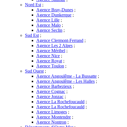
Nord Est
;
Agence Bray-Dunes
;
Agence Dunkerque
;
Agence Lille
;
Agence Malo
;
Agence Seclin
;
Sud Est
;
Agence Clermont-Ferrand
;
Agence Les 2 Alpes
;
Agence Méribel
;
Agence Nice
;
Agence Royat
;
Agence Toulon
;
Sud Ouest
;
Agence Angoulême - La Bussatte
;
Agence Angoulême - Les Halles
;
Agence Barbezieux
;
Agence Cognac
;
Agence Jonzac
;
Agence La Rochefoucauld
;
Agence La Rochefoucauld
;
Agence Limoges
;
Agence Montendre
;
Agence Nontron
;