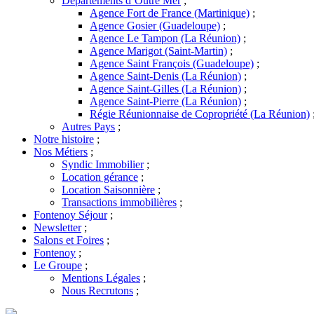
Départements d’Outre Mer
;
Agence Fort de France (Martinique)
;
Agence Gosier (Guadeloupe)
;
Agence Le Tampon (La Réunion)
;
Agence Marigot (Saint-Martin)
;
Agence Saint François (Guadeloupe)
;
Agence Saint-Denis (La Réunion)
;
Agence Saint-Gilles (La Réunion)
;
Agence Saint-Pierre (La Réunion)
;
Régie Réunionnaise de Copropriété (La Réunion)
Autres Pays
;
Notre histoire
;
Nos Métiers
;
Syndic Immobilier
;
Location gérance
;
Location Saisonnière
;
Transactions immobilières
;
Fontenoy Séjour
;
Newsletter
;
Salons et Foires
;
Fontenoy
;
Le Groupe
;
Mentions Légales
;
Nous Recrutons
;