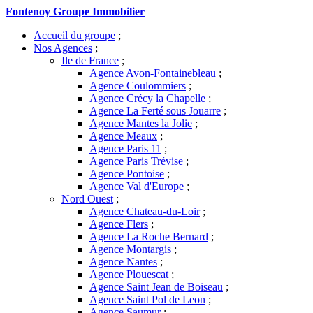
Fontenoy Groupe Immobilier
Accueil du groupe
;
Nos Agences
;
Ile de France
;
Agence Avon-Fontainebleau
;
Agence Coulommiers
;
Agence Crécy la Chapelle
;
Agence La Ferté sous Jouarre
;
Agence Mantes la Jolie
;
Agence Meaux
;
Agence Paris 11
;
Agence Paris Trévise
;
Agence Pontoise
;
Agence Val d'Europe
;
Nord Ouest
;
Agence Chateau-du-Loir
;
Agence Flers
;
Agence La Roche Bernard
;
Agence Montargis
;
Agence Nantes
;
Agence Plouescat
;
Agence Saint Jean de Boiseau
;
Agence Saint Pol de Leon
;
Agence Saumur
;