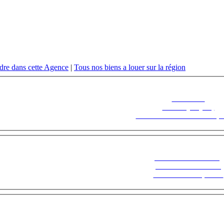
dre dans cette Agence
|
Tous nos biens a louer sur la région
Découvrez
Fontenoy Séjour,
Le Saisonnier en toute tranquil
Suivez notre actualité,
inscrivez-vous à notre
Newsletter ! Cliquez ici