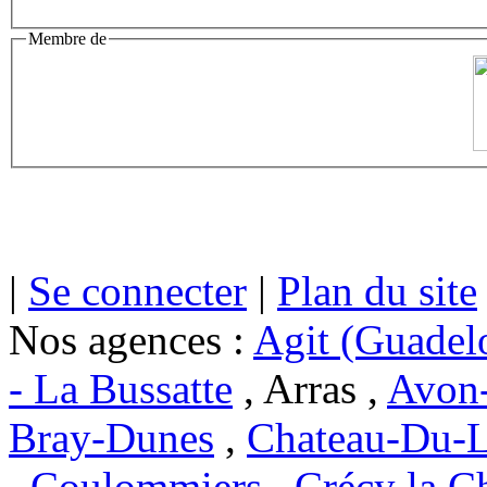
Membre de
|
Se connecter
|
Plan du site
Nos agences :
Agit (Guadel
- La Bussatte
, Arras ,
Avon-
Bray-Dunes
,
Chateau-Du-L
,
Coulommiers
,
Crécy la C