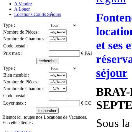
A Vendre
A Louer
Fonten
Locations Courts Séjours
Type :
locati
Nombre de Pièces :
Nombre de Chambres :
et ses 
Code postal :
Prix max :
€
FAI
réserva
Type :
séjour
Bien meublé :
Nombre de Pièces :
BRAY-
Nombre de Chambres :
Code postal :
SEPT
Loyer max :
€
CC
Bientot ici, toutes nos Locations de Vacances.
Sous la
En cette attente :