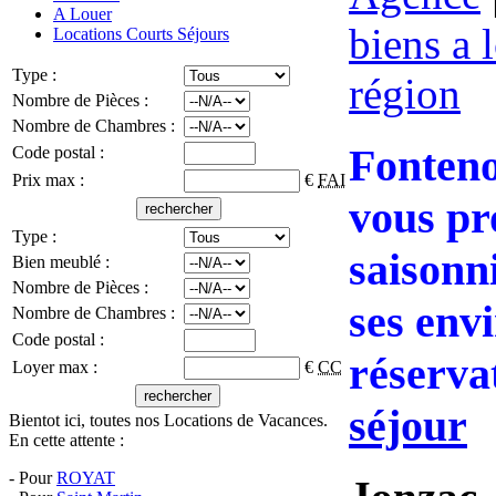
A Louer
biens a 
Locations Courts Séjours
Type :
région
Nombre de Pièces :
Nombre de Chambres :
Fonteno
Code postal :
Prix max :
€
FAI
vous pr
Type :
saisonn
Bien meublé :
Nombre de Pièces :
ses envi
Nombre de Chambres :
Code postal :
réserva
Loyer max :
€
CC
séjour
Bientot ici, toutes nos Locations de Vacances.
En cette attente :
- Pour
ROYAT