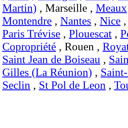
Martin)
, Marseille ,
Meaux
Montendre
,
Nantes
,
Nice
Paris Trévise
,
Plouescat
,
P
Copropriété
, Rouen ,
Roya
Saint Jean de Boiseau
,
Sai
Gilles (La Réunion)
,
Saint
Seclin
,
St Pol de Leon
,
To