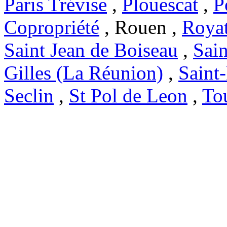
Paris Trévise
,
Plouescat
,
P
Copropriété
, Rouen ,
Roya
Saint Jean de Boiseau
,
Sai
Gilles (La Réunion)
,
Saint
Seclin
,
St Pol de Leon
,
To