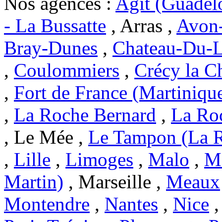
Nos agences :
Agit (Guadel
- La Bussatte
, Arras ,
Avon-
Bray-Dunes
,
Chateau-Du-L
,
Coulommiers
,
Crécy la C
,
Fort de France (Martiniqu
,
La Roche Bernard
,
La Ro
, Le Mée ,
Le Tampon (La 
,
Lille
,
Limoges
,
Malo
,
Ma
Martin)
, Marseille ,
Meaux
Montendre
,
Nantes
,
Nice