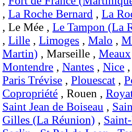
,
Fort de France (Martiniqu
,
La Roche Bernard
,
La Ro
, Le Mée ,
Le Tampon (La 
,
Lille
,
Limoges
,
Malo
,
Ma
Martin)
, Marseille ,
Meaux
Montendre
,
Nantes
,
Nice
Paris Trévise
,
Plouescat
,
P
Copropriété
, Rouen ,
Roya
Saint Jean de Boiseau
,
Sai
Gilles (La Réunion)
,
Saint