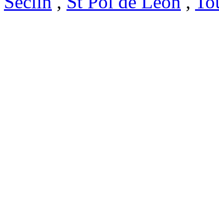
Seclin
,
St Pol de Leon
,
To