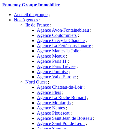
Fontenoy Groupe Immobilier
Accueil du groupe
;
Nos Agences
;
Ile de France
;
Agence Avon-Fontainebleau
;
Agence Coulommiers
;
Agence Crécy la Chapelle
;
Agence La Ferté sous Jouarre
;
Agence Mantes la Jolie
;
Agence Meaux
;
Agence Paris 11
;
Agence Paris Trévise
;
Agence Pontoise
;
Agence Val d'Europe
;
Nord Ouest
;
Agence Chateau-du-Loir
;
Agence Flers
;
Agence La Roche Bernard
;
Agence Montargis
;
Agence Nantes
;
Agence Plouescat
;
Agence Saint Jean de Boiseau
;
Agence Saint Pol de Leon
;
Agence Saumur
;