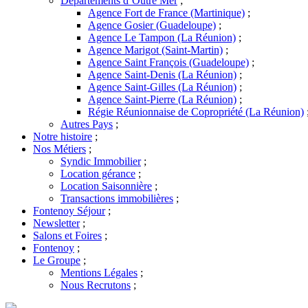
Départements d’Outre Mer
;
Agence Fort de France (Martinique)
;
Agence Gosier (Guadeloupe)
;
Agence Le Tampon (La Réunion)
;
Agence Marigot (Saint-Martin)
;
Agence Saint François (Guadeloupe)
;
Agence Saint-Denis (La Réunion)
;
Agence Saint-Gilles (La Réunion)
;
Agence Saint-Pierre (La Réunion)
;
Régie Réunionnaise de Copropriété (La Réunion)
Autres Pays
;
Notre histoire
;
Nos Métiers
;
Syndic Immobilier
;
Location gérance
;
Location Saisonnière
;
Transactions immobilières
;
Fontenoy Séjour
;
Newsletter
;
Salons et Foires
;
Fontenoy
;
Le Groupe
;
Mentions Légales
;
Nous Recrutons
;