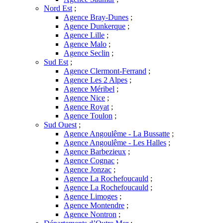
Nord Est
;
Agence Bray-Dunes
;
Agence Dunkerque
;
Agence Lille
;
Agence Malo
;
Agence Seclin
;
Sud Est
;
Agence Clermont-Ferrand
;
Agence Les 2 Alpes
;
Agence Méribel
;
Agence Nice
;
Agence Royat
;
Agence Toulon
;
Sud Ouest
;
Agence Angoulême - La Bussatte
;
Agence Angoulême - Les Halles
;
Agence Barbezieux
;
Agence Cognac
;
Agence Jonzac
;
Agence La Rochefoucauld
;
Agence La Rochefoucauld
;
Agence Limoges
;
Agence Montendre
;
Agence Nontron
;