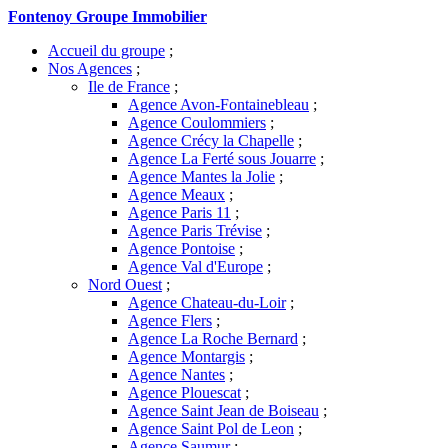
Fontenoy Groupe Immobilier
Accueil du groupe
;
Nos Agences
;
Ile de France
;
Agence Avon-Fontainebleau
;
Agence Coulommiers
;
Agence Crécy la Chapelle
;
Agence La Ferté sous Jouarre
;
Agence Mantes la Jolie
;
Agence Meaux
;
Agence Paris 11
;
Agence Paris Trévise
;
Agence Pontoise
;
Agence Val d'Europe
;
Nord Ouest
;
Agence Chateau-du-Loir
;
Agence Flers
;
Agence La Roche Bernard
;
Agence Montargis
;
Agence Nantes
;
Agence Plouescat
;
Agence Saint Jean de Boiseau
;
Agence Saint Pol de Leon
;
Agence Saumur
;