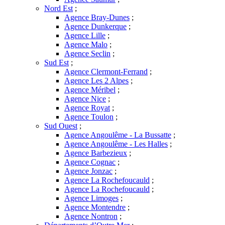
Nord Est
;
Agence Bray-Dunes
;
Agence Dunkerque
;
Agence Lille
;
Agence Malo
;
Agence Seclin
;
Sud Est
;
Agence Clermont-Ferrand
;
Agence Les 2 Alpes
;
Agence Méribel
;
Agence Nice
;
Agence Royat
;
Agence Toulon
;
Sud Ouest
;
Agence Angoulême - La Bussatte
;
Agence Angoulême - Les Halles
;
Agence Barbezieux
;
Agence Cognac
;
Agence Jonzac
;
Agence La Rochefoucauld
;
Agence La Rochefoucauld
;
Agence Limoges
;
Agence Montendre
;
Agence Nontron
;