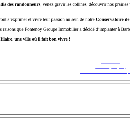
dis des randonneurs
, venez gravir les collines, découvrir nos prairi
ont s’exprimer et vivre leur passion au sein de notre
Conservatoire de
es raisons que Fontenoy Groupe Immobilier a décidé d’implanter à Barb
laire, une ville où il fait bon vivre !
Découvrez
Fontenoy Séjour,
Le Saisonnier en toute tranqui
Suivez notre actualité,
inscrivez-vous à notre
Newsletter ! Cliquez ic