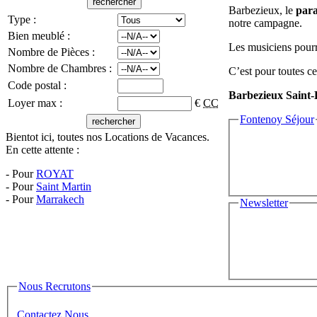
Barbezieux, le
para
Type :
notre campagne.
Bien meublé :
Les musiciens pourr
Nombre de Pièces :
Nombre de Chambres :
C’est pour toutes c
Code postal :
Barbezieux Saint-Hi
Loyer max :
€
CC
Fontenoy Séjour
Bientot ici, toutes nos Locations de Vacances.
En cette attente :
- Pour
ROYAT
- Pour
Saint Martin
- Pour
Marrakech
Newsletter
Nous Recrutons
Contactez Nous