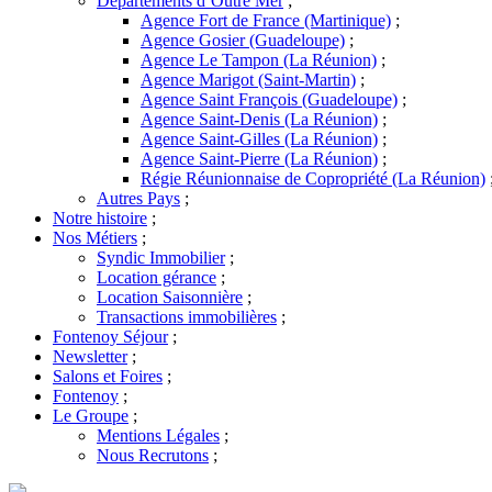
Départements d’Outre Mer
;
Agence Fort de France (Martinique)
;
Agence Gosier (Guadeloupe)
;
Agence Le Tampon (La Réunion)
;
Agence Marigot (Saint-Martin)
;
Agence Saint François (Guadeloupe)
;
Agence Saint-Denis (La Réunion)
;
Agence Saint-Gilles (La Réunion)
;
Agence Saint-Pierre (La Réunion)
;
Régie Réunionnaise de Copropriété (La Réunion)
Autres Pays
;
Notre histoire
;
Nos Métiers
;
Syndic Immobilier
;
Location gérance
;
Location Saisonnière
;
Transactions immobilières
;
Fontenoy Séjour
;
Newsletter
;
Salons et Foires
;
Fontenoy
;
Le Groupe
;
Mentions Légales
;
Nous Recrutons
;