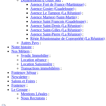
Départements d’Outre Mer
;
Agence Fort de France (Martinique)
;
Agence Gosier (Guadeloupe)
;
Agence Le Tampon (La Réunion)
;
Agence Marigot (Saint-Martin)
;
Agence Saint François (Guadeloupe)
;
Agence Saint-Denis (La Réunion)
;
Agence Saint-Gilles (La Réunion)
;
Agence Saint-Pierre (La Réunion)
;
Régie Réunionnaise de Copropriété (La Réunion)
Autres Pays
;
Notre histoire
;
Nos Métiers
;
Syndic Immobilier
;
Location gérance
;
Location Saisonnière
;
Transactions immobilières
;
Fontenoy Séjour
;
Newsletter
;
Salons et Foires
;
Fontenoy
;
Le Groupe
;
Mentions Légales
;
Nous Recrutons
;