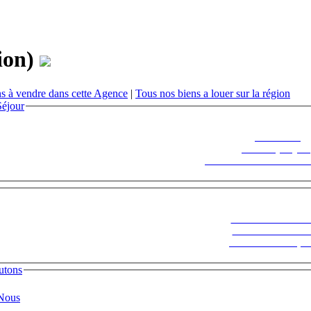
ion)
s à vendre dans cette Agence
|
Tous nos biens a louer sur la région
éjour
Découvrez
Fontenoy Séjour
Le Saisonnier en toute tra
Suivez notre actual
inscrivez-vous à no
Newsletter ! Cliquez
utons
 Nous