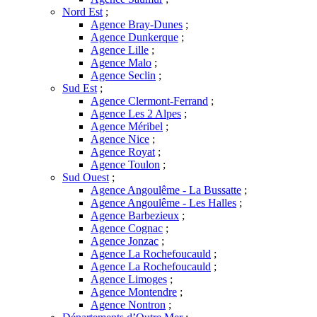
Nord Est
;
Agence Bray-Dunes
;
Agence Dunkerque
;
Agence Lille
;
Agence Malo
;
Agence Seclin
;
Sud Est
;
Agence Clermont-Ferrand
;
Agence Les 2 Alpes
;
Agence Méribel
;
Agence Nice
;
Agence Royat
;
Agence Toulon
;
Sud Ouest
;
Agence Angoulême - La Bussatte
;
Agence Angoulême - Les Halles
;
Agence Barbezieux
;
Agence Cognac
;
Agence Jonzac
;
Agence La Rochefoucauld
;
Agence La Rochefoucauld
;
Agence Limoges
;
Agence Montendre
;
Agence Nontron
;