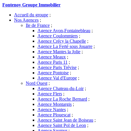
Fontenoy Groupe Immobilier
Accueil du groupe
;
Nos Agences
;
Ile de France
;
Agence Avon-Fontainebleau
;
Agence Coulommiers
;
Agence Crécy la Chapelle
;
Agence La Ferté sous Jouarre
;
Agence Mantes la Jolie
;
Agence Meaux
;
Agence Paris 11
;
Agence Paris Trévise
;
Agence Pontoise
;
Agence Val d'Europe
;
Nord Ouest
;
Agence Chateau-du-Loir
;
Agence Flers
;
Agence La Roche Bernard
;
Agence Montargis
;
Agence Nantes
;
Agence Plouescat
;
Agence Saint Jean de Boiseau
;
Agence Saint Pol de Leon
;
Agence Saumur
;