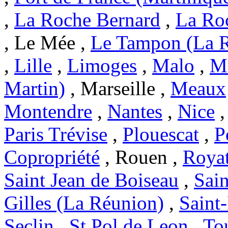
,
La Roche Bernard
,
La Ro
, Le Mée ,
Le Tampon (La 
,
Lille
,
Limoges
,
Malo
,
Ma
Martin)
, Marseille ,
Meaux
Montendre
,
Nantes
,
Nice
Paris Trévise
,
Plouescat
,
P
Copropriété
, Rouen ,
Roya
Saint Jean de Boiseau
,
Sai
Gilles (La Réunion)
,
Saint
Seclin
,
St Pol de Leon
,
To