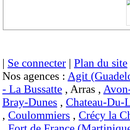
|
Se connecter
|
Plan du site
Nos agences :
Agit (Guadel
- La Bussatte
, Arras ,
Avon-
Bray-Dunes
,
Chateau-Du-L
,
Coulommiers
,
Crécy la C
,
Fort de France (Martiniqu