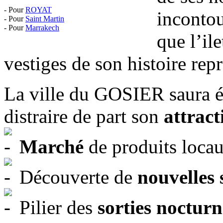
- Pour
ROYAT
incontou
- Pour
Saint Martin
- Pour
Marrakech
que l’il
vestiges de son histoire rep
La ville du GOSIER saura 
distraire de part son
attract
Marché
de produits loca
Découverte de
nouvelles
Pilier des
sorties nocturn