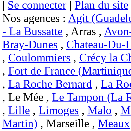
|
Se connecter
|
Plan du site
Nos agences :
Agit (Guadel
- La Bussatte
, Arras ,
Avon-
Bray-Dunes
,
Chateau-Du-L
,
Coulommiers
,
Crécy la C
,
Fort de France (Martiniqu
,
La Roche Bernard
,
La Ro
, Le Mée ,
Le Tampon (La 
,
Lille
,
Limoges
,
Malo
,
Ma
Martin)
, Marseille ,
Meaux