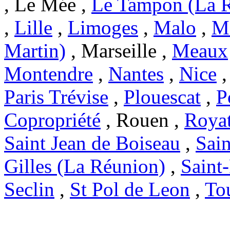
, Le Mée ,
Le Tampon (La 
,
Lille
,
Limoges
,
Malo
,
Ma
Martin)
, Marseille ,
Meaux
Montendre
,
Nantes
,
Nice
Paris Trévise
,
Plouescat
,
P
Copropriété
, Rouen ,
Roya
Saint Jean de Boiseau
,
Sai
Gilles (La Réunion)
,
Saint
Seclin
,
St Pol de Leon
,
To