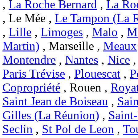
,
La Roche Bernard
,
La Ro
, Le Mée ,
Le Tampon (La 
,
Lille
,
Limoges
,
Malo
,
Ma
Martin)
, Marseille ,
Meaux
Montendre
,
Nantes
,
Nice
Paris Trévise
,
Plouescat
,
P
Copropriété
, Rouen ,
Roya
Saint Jean de Boiseau
,
Sai
Gilles (La Réunion)
,
Saint
Seclin
,
St Pol de Leon
,
To