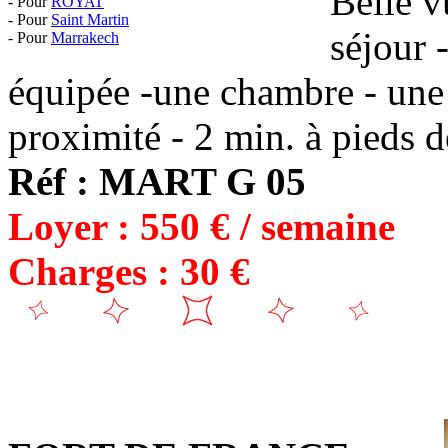
Belle v
- Pour
ROYAT
- Pour
Saint Martin
séjour 
- Pour
Marrakech
équipée -une chambre - une
proximité - 2 min. à pieds d
Réf : MART G 05
Loyer : 550 € / semaine
Charges : 30 €