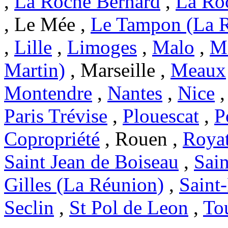
,
La Roche Bernard
,
La Ro
, Le Mée ,
Le Tampon (La 
,
Lille
,
Limoges
,
Malo
,
Ma
Martin)
, Marseille ,
Meaux
Montendre
,
Nantes
,
Nice
Paris Trévise
,
Plouescat
,
P
Copropriété
, Rouen ,
Roya
Saint Jean de Boiseau
,
Sai
Gilles (La Réunion)
,
Saint
Seclin
,
St Pol de Leon
,
To